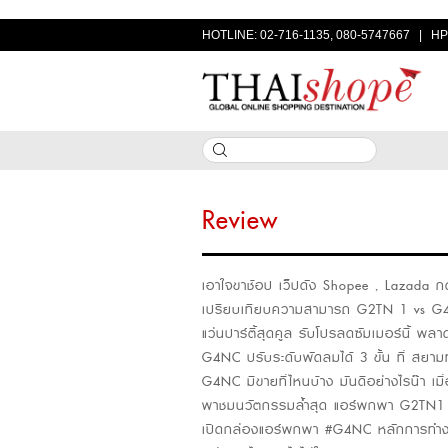
HOTLINE: 02-716-1135, 080-5747667 | HP
Review
เอาใจขาช้อป เว็ปดัง Shopee , Lazada กดส
เปรียบเทียบความสามารถ G2TN 1 vs 
แว่นปาร์ตี้สุดคูล รับโปรลดซัมเมอร์นี้ พลา
G4NC ปรับระดับพัดลมได้ 3 ขั้น ที่ สยา
G4NC มีขายที่ไหนบ้าง มันดีอย่างไรน๊า เมื
พาชมนวัตกรรมล้ำสุด แอร์พกพา G2TN1 สำ
เปิดกล่องแอร์พกพา #G4NC หลักการทำงาน