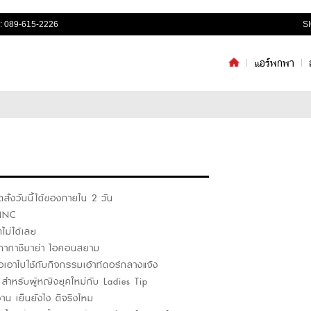
: 089-615-2226
S
แอร์พกพา
ั่งวันนี้ได้ของภายใน 2 วัน
G4NC
ดไม่ได้เลย
มทากาชิมาย่า ไอคอนสยาม
่อเอาไปใช้กับกิจกรรมเอ้าท์ดอร์กลางแจ้ง
หรับผู้หญิงยุคใหม่กับ Ladies Tip
 เย็นยังไง ดีจริงไหม