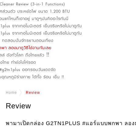
Cleaner Review (3-in-1 Functions)
กาศส่วนตัว ประหยัดไฟ ขนาด 1,200 BTU
นแค่ไหนก็เอาอยู่ มาดูๆมันคืออะไรกันนี่
lus จากเทอโมมิเตอร์ เย็นจริงหรือไม่มาดูกัน
lus จากเทอโมมิเตอร์ เย็นจริงหรือไม่มาดูกัน
น ทดสอบปั่นจักรยานตอนเที่ยง
า ลองมาดูวิธีใช้งานกันเลย
ล์ ดังทั่วโลก ถึงไทยแล้ว ‼️
งไทย ทำยังไงให้รอด
า #g2tn1plus ออกรอบวันแดดจัด
ภูมิร่างกาย ได้ทั้ง ร้อน เย็น !!
Home
Review
Review
พามาเปิดกล่อง G2TN1PLUS #แอร์แบบพกพา ลองมาด