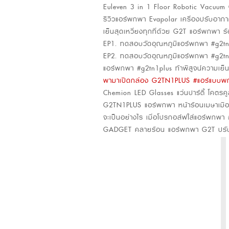
Euleven 3 in 1 Floor Robotic Vacuum 
รีวิวแอร์พกพา Evapolar เครื่องปรับอา
เย็นสุดเหวี่ยงทุกที่ด้วย G2T แอร์พกพา ร้อ
EP1. ทดสอบวัดอุณหภูมิแอร์พกพา #g2tn1p
EP2. ทดสอบวัดอุณหภูมิแอร์พกพา #g2tn1p
แอร์พกพา #g2tn1plus ท้าพิสูจน์ความเย็
พามาเปิดกล่อง G2TN1PLUS #แอร์แบบพกพ
Chemion LED Glasses แว่นปาร์ตี้ โคตรคูล
G2TN1PLUS แอร์พกพา หน้าร้อนเมษาเมือ
จะเป็นอย่างไร เมื่อโปรกอล์ฟใส่แอร์พกพ
GADGET คลายร้อน แอร์พกพา G2T ปรับอุณห