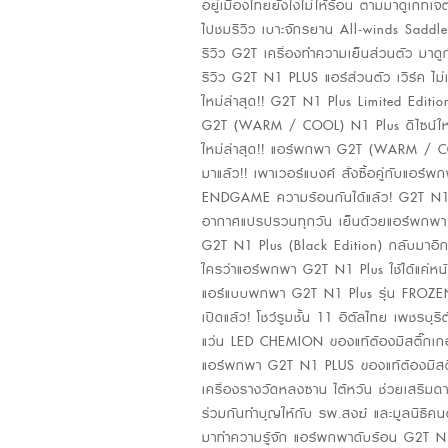
อยู่เมืองไทยยังไงไม่ให้ร้อน ตามมาดูเกทเจ
ไปชมรีวิว เบาะจักรยาน All-winds Saddle
รีวิว G2T เครื่องทำความเย็นส่วนตัว มาดูก
รีวิว G2T N1 PLUS แอร์ส่วนตัว เวิร์ค ไม่เว
ใหม่ล่าสุด!! G2T N1 Plus Limited Edi
G2T (WARM / COOL) N1 Plus ดีไซน์ใหม่
ใหม่ล่าสุด!! แอร์พกพา G2T (WARM / C
มาแล้ว!! เพาเวอร์แบงค์ สั่งซื้อคู่กับแอร์
ENDGAME ความร้อนกันได้แล้ว! G2T N1 
อากาศแปรปรวนทุกวัน เย็นด้วยแอร์พกพา G
G2T N1 Plus (Black Edition) กลับมาอีกค
ใครว่าแอร์พกพา G2T N1 Plus ใช้ได้แค่หน
แอร์แบบพกพา G2T N1 Plus รุ่น FROZE
เปิดแล้ว! โชว์รูมชั้น 11 อิตัลไทย เพชรบุร
แว่น LED CHEMION ของแท้ต้องมีสติ๊กเกอ
แอร์พกพา G2T N1 PLUS ของแท้ต้องมีสติ
เครื่องรางวัดหลงซาน ไต้หวัน ช่วยเสริม
ร่วมกันทำบุญให้กับ รพ.สงฆ์ และมูลนิธิคน
มาทำความรู้จัก แอร์พกพาดับร้อน G2T N