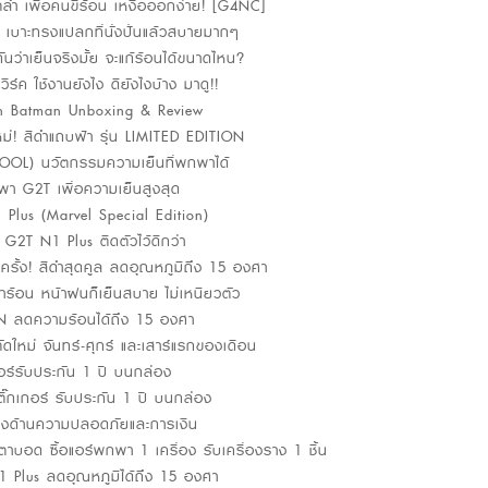
ตล้ำ เพื่อคนขี้ร้อน เหงื่อออกง่าย! [G4NC]
 เบาะทรงแปลกที่นั่งปั่นแล้วสบายมากๆ
ันว่าเย็นจริงมั้ย จะแก้ร้อนได้ขนาดไหน?
ิร์ค ใช้งานยังไง ดียังไงบ้าง มาดู!!
tion Batman Unboxing & Review
! สีดำแถบฟ้า รุ่น LIMITED EDITION
OOL) นวัตกรรมความเย็นที่พกพาได้
พกพา G2T เพื่อความเย็นสูงสุด
Plus (Marvel Special Edition)
2T N1 Plus ติดตัวไว้ดีกว่า
รั้ง! สีดำสุดคูล ลดอุณหภูมิถึง 15 องศา
้าร้อน หน้าฝนก็เย็นสบาย ไม่เหนียวตัว
N ลดความร้อนได้ถึง 15 องศา
ีตัดใหม่ จันทร์-ศุกร์ และเสาร์แรกของเดือน
ร์รับประกัน 1 ปี บนกล่อง
๊กเกอร์ รับประกัน 1 ปี บนกล่อง
ดางด้านความปลอดภัยและการเงิน
ตาบอด ซื้อแอร์พกพา 1 เครื่อง รับเครื่องราง 1 ชิ้น
1 Plus ลดอุณหภูมิได้ถึง 15 องศา