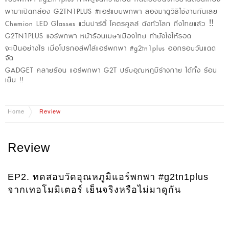
พามาเปิดกล่อง G2TN1PLUS #แอร์แบบพกพา ลองมาดูวิธีใช้งานกันเลย
Chemion LED Glasses แว่นปาร์ตี้ โคตรคูลล์ ดังทั่วโลก ถึงไทยแล้ว ‼️
G2TN1PLUS แอร์พกพา หน้าร้อนเมษาเมืองไทย ทำยังไงให้รอด
จะเป็นอย่างไร เมื่อโปรกอล์ฟใส่แอร์พกพา #g2tn1plus ออกรอบวันแดด
จัด
GADGET คลายร้อน แอร์พกพา G2T ปรับอุณหภูมิร่างกาย ได้ทั้ง ร้อน
เย็น !!
Home
Review
Review
EP2. ทดสอบวัดอุณหภูมิแอร์พกพา #g2tn1plus
จากเทอโมมิเตอร์ เย็นจริงหรือไม่มาดูกัน