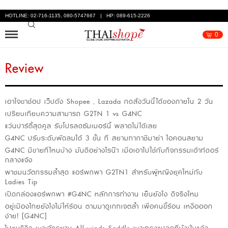
HOTLINE: 02-716-1135, 080-5747667 | HP: 089-615-2226
0
Review
เอาใจขาช้อป เว็ปดัง Shopee , Lazada กดสั่งวันนี้ได้ของภายใน 2 วัน
เปรียบเทียบความสามารถ G2TN 1 vs G4NC
แว่นปาร์ตี้สุดคูล รับโปรลดซัมเมอร์นี้ พลาดไม่ได้เลย
G4NC ปรับระดับพัดลมได้ 3 ขั้น ที่ สยามทากาชิมาย่า ไอคอนสยาม
G4NC มีขายที่ไหนบ้าง มันดีอย่างไรน๊า เมื่อเอาไปใช้กับกิจกรรมเอ้าท์ดอร์
กลางแจ้ง
พาชมนวัตกรรมล้ำสุด แอร์พกพา G2TN1 สำหรับผู้หญิงยุคใหม่กับ
Ladies Tip
เปิดกล่องแอร์พกพา #G4NC หลักการทำงาน เย็นยังไง ดีจริงไหม
อยู่เมืองไทยยังไงไม่ให้ร้อน ตามมาดูเกทเจตล้ำ เพื่อคนขี้ร้อน เหงื่อออก
ง่าย! [G4NC]