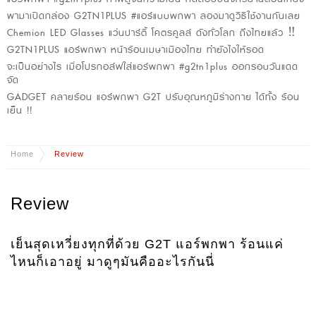
พามาเปิดกล่อง G2TN1PLUS #แอร์แบบพกพา ลองมาดูวิธีใช้งานกันเลย
Chemion LED Glasses แว่นปาร์ตี้ โคตรคูลล์ ดังทั่วโลก ถึงไทยแล้ว ‼️
G2TN1PLUS แอร์พกพา หน้าร้อนเมษาเมืองไทย ทำยังไงให้รอด
จะเป็นอย่างไร เมื่อโปรกอล์ฟใส่แอร์พกพา #g2tn1plus ออกรอบวันแดด
จัด
GADGET คลายร้อน แอร์พกพา G2T ปรับอุณหภูมิร่างกาย ได้ทั้ง ร้อน
เย็น !!
Home
Review
Review
เย็นสุดเหวี่ยงทุกที่ด้วย G2T แอร์พกพา ร้อนแค่
ไหนก็เอาอยู่ มาดูๆมันคืออะไรกันนี่