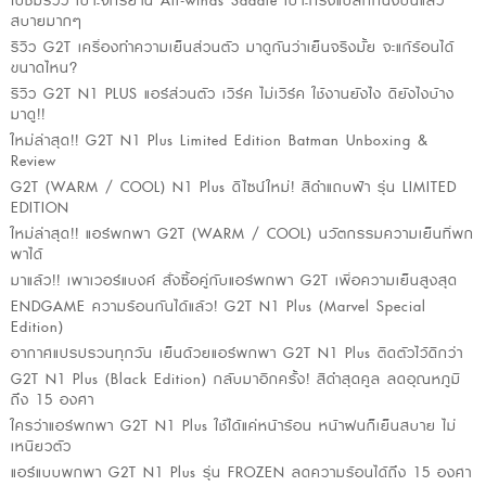
ไปชมรีวิว เบาะจักรยาน All-winds Saddle เบาะทรงแปลกที่นั่งปั่นแล้ว
สบายมากๆ
รีวิว G2T เครื่องทำความเย็นส่วนตัว มาดูกันว่าเย็นจริงมั้ย จะแก้ร้อนได้
ขนาดไหน?
รีวิว G2T N1 PLUS แอร์ส่วนตัว เวิร์ค ไม่เวิร์ค ใช้งานยังไง ดียังไงบ้าง
มาดู!!
ใหม่ล่าสุด!! G2T N1 Plus Limited Edition Batman Unboxing &
Review
G2T (WARM / COOL) N1 Plus ดีไซน์ใหม่! สีดำแถบฟ้า รุ่น LIMITED
EDITION
ใหม่ล่าสุด!! แอร์พกพา G2T (WARM / COOL) นวัตกรรมความเย็นที่พก
พาได้
มาแล้ว!! เพาเวอร์แบงค์ สั่งซื้อคู่กับแอร์พกพา G2T เพื่อความเย็นสูงสุด
ENDGAME ความร้อนกันได้แล้ว! G2T N1 Plus (Marvel Special
Edition)
อากาศแปรปรวนทุกวัน เย็นด้วยแอร์พกพา G2T N1 Plus ติดตัวไว้ดีกว่า
G2T N1 Plus (Black Edition) กลับมาอีกครั้ง! สีดำสุดคูล ลดอุณหภูมิ
ถึง 15 องศา
ใครว่าแอร์พกพา G2T N1 Plus ใช้ได้แค่หน้าร้อน หน้าฝนก็เย็นสบาย ไม่
เหนียวตัว
แอร์แบบพกพา G2T N1 Plus รุ่น FROZEN ลดความร้อนได้ถึง 15 องศา