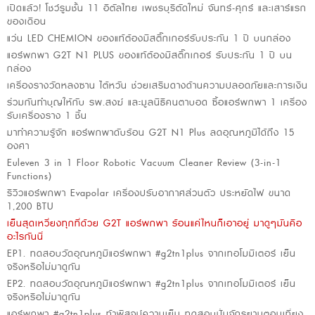
เปิดแล้ว! โชว์รูมชั้น 11 อิตัลไทย เพชรบุรีตัดใหม่ จันทร์-ศุกร์ และเสาร์แรก
ของเดือน
แว่น LED CHEMION ของแท้ต้องมีสติ๊กเกอร์รับประกัน 1 ปี บนกล่อง
แอร์พกพา G2T N1 PLUS ของแท้ต้องมีสติ๊กเกอร์ รับประกัน 1 ปี บน
กล่อง
เครื่องรางวัดหลงซาน ไต้หวัน ช่วยเสริมดางด้านความปลอดภัยและการเงิน
ร่วมกันทำบุญให้กับ รพ.สงฆ์ และมูลนิธิคนตาบอด ซื้อแอร์พกพา 1 เครื่อง
รับเครื่องราง 1 ชิ้น
มาทำความรู้จัก แอร์พกพาดับร้อน G2T N1 Plus ลดอุณหภูมิได้ถึง 15
องศา
Euleven 3 in 1 Floor Robotic Vacuum Cleaner Review (3-in-1
Functions)
รีวิวแอร์พกพา Evapolar เครื่องปรับอากาศส่วนตัว ประหยัดไฟ ขนาด
1,200 BTU
เย็นสุดเหวี่ยงทุกที่ด้วย G2T แอร์พกพา ร้อนแค่ไหนก็เอาอยู่ มาดูๆมันคือ
อะไรกันนี่
EP1. ทดสอบวัดอุณหภูมิแอร์พกพา #g2tn1plus จากเทอโมมิเตอร์ เย็น
จริงหรือไม่มาดูกัน
EP2. ทดสอบวัดอุณหภูมิแอร์พกพา #g2tn1plus จากเทอโมมิเตอร์ เย็น
จริงหรือไม่มาดูกัน
แอร์พกพา #g2tn1plus ท้าพิสูจน์ความเย็น ทดสอบปั่นจักรยานตอนเที่ยง