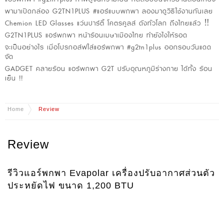
พามาเปิดกล่อง G2TN1PLUS #แอร์แบบพกพา ลองมาดูวิธีใช้งานกันเลย
Chemion LED Glasses แว่นปาร์ตี้ โคตรคูลล์ ดังทั่วโลก ถึงไทยแล้ว ‼️
G2TN1PLUS แอร์พกพา หน้าร้อนเมษาเมืองไทย ทำยังไงให้รอด
จะเป็นอย่างไร เมื่อโปรกอล์ฟใส่แอร์พกพา #g2tn1plus ออกรอบวันแดด
จัด
GADGET คลายร้อน แอร์พกพา G2T ปรับอุณหภูมิร่างกาย ได้ทั้ง ร้อน
เย็น !!
Home
Review
Review
รีวิวแอร์พกพา Evapolar เครื่องปรับอากาศส่วนตัว
ประหยัดไฟ ขนาด 1,200 BTU