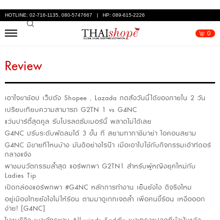
HOTLINE: 02-716-1135, 080-5747667 | HP: 089-615-2226
0
Review
เอาใจขาช้อป เว็ปดัง Shopee , Lazada กดสั่งวันนี้ได้ของภายใน 2 วัน
เปรียบเทียบความสามารถ G2TN 1 vs G4NC
แว่นปาร์ตี้สุดคูล รับโปรลดซัมเมอร์นี้ พลาดไม่ได้เลย
G4NC ปรับระดับพัดลมได้ 3 ขั้น ที่ สยามทากาชิมาย่า ไอคอนสยาม
G4NC มีขายที่ไหนบ้าง มันดีอย่างไรน๊า เมื่อเอาไปใช้กับกิจกรรมเอ้าท์ดอร์
กลางแจ้ง
พาชมนวัตกรรมล้ำสุด แอร์พกพา G2TN1 สำหรับผู้หญิงยุคใหม่กับ
Ladies Tip
เปิดกล่องแอร์พกพา #G4NC หลักการทำงาน เย็นยังไง ดีจริงไหม
อยู่เมืองไทยยังไงไม่ให้ร้อน ตามมาดูเกทเจตล้ำ เพื่อคนขี้ร้อน เหงื่อออก
ง่าย! [G4NC]