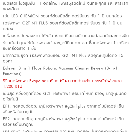
เปิดแล้ว! โชว์รูมชั้น 11 อิตัลไทย เพชรบุรีตัดใหม่ จันทร์-ศุกร์ และเสาร์แรก
ของเดือน
แว่น LED CHEMION ของแท้ต้องมีสติ๊กเกอร์รับประกัน 1 ปี บนกล่อง
แอร์พกพา G2T N1 PLUS ของแท้ต้องมีสติ๊กเกอร์ รับประกัน 1 ปี บน
กล่อง
เครื่องรางวัดหลงซาน ไต้หวัน ช่วยเสริมดางด้านความปลอดภัยและการเงิน
ร่วมกันทำบุญให้กับ รพ.สงฆ์ และมูลนิธิคนตาบอด ซื้อแอร์พกพา 1 เครื่อง
รับเครื่องราง 1 ชิ้น
มาทำความรู้จัก แอร์พกพาดับร้อน G2T N1 Plus ลดอุณหภูมิได้ถึง 15
องศา
Euleven 3 in 1 Floor Robotic Vacuum Cleaner Review (3-in-1
Functions)
รีวิวแอร์พกพา Evapolar เครื่องปรับอากาศส่วนตัว ประหยัดไฟ ขนาด
1,200 BTU
เย็นสุดเหวี่ยงทุกที่ด้วย G2T แอร์พกพา ร้อนแค่ไหนก็เอาอยู่ มาดูๆมันคือ
อะไรกันนี่
EP1. ทดสอบวัดอุณหภูมิแอร์พกพา #g2tn1plus จากเทอโมมิเตอร์ เย็น
จริงหรือไม่มาดูกัน
EP2. ทดสอบวัดอุณหภูมิแอร์พกพา #g2tn1plus จากเทอโมมิเตอร์ เย็น
จริงหรือไม่มาดูกัน
แอร์พกพา #g2tn1plus ท้าพิสูจน์ความเย็น ทดสอบปั่นจักรยานตอนเที่ยง