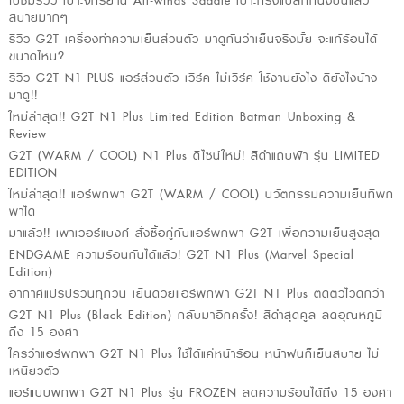
ไปชมรีวิว เบาะจักรยาน All-winds Saddle เบาะทรงแปลกที่นั่งปั่นแล้ว
สบายมากๆ
รีวิว G2T เครื่องทำความเย็นส่วนตัว มาดูกันว่าเย็นจริงมั้ย จะแก้ร้อนได้
ขนาดไหน?
รีวิว G2T N1 PLUS แอร์ส่วนตัว เวิร์ค ไม่เวิร์ค ใช้งานยังไง ดียังไงบ้าง
มาดู!!
ใหม่ล่าสุด!! G2T N1 Plus Limited Edition Batman Unboxing &
Review
G2T (WARM / COOL) N1 Plus ดีไซน์ใหม่! สีดำแถบฟ้า รุ่น LIMITED
EDITION
ใหม่ล่าสุด!! แอร์พกพา G2T (WARM / COOL) นวัตกรรมความเย็นที่พก
พาได้
มาแล้ว!! เพาเวอร์แบงค์ สั่งซื้อคู่กับแอร์พกพา G2T เพื่อความเย็นสูงสุด
ENDGAME ความร้อนกันได้แล้ว! G2T N1 Plus (Marvel Special
Edition)
อากาศแปรปรวนทุกวัน เย็นด้วยแอร์พกพา G2T N1 Plus ติดตัวไว้ดีกว่า
G2T N1 Plus (Black Edition) กลับมาอีกครั้ง! สีดำสุดคูล ลดอุณหภูมิ
ถึง 15 องศา
ใครว่าแอร์พกพา G2T N1 Plus ใช้ได้แค่หน้าร้อน หน้าฝนก็เย็นสบาย ไม่
เหนียวตัว
แอร์แบบพกพา G2T N1 Plus รุ่น FROZEN ลดความร้อนได้ถึง 15 องศา