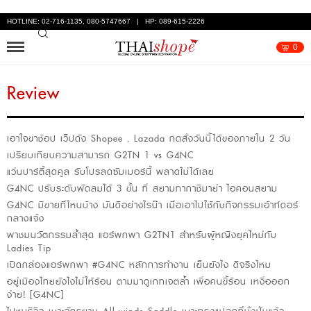
HOTLINE: 02-716-1135, 080-5747667 | HP: 089-615-2226
0
Review
เอาใจขาช้อป เว็ปดัง Shopee , Lazada กดสั่งวันนี้ได้ของภายใน 2 วัน
เปรียบเทียบความสามารถ G2TN 1 vs G4NC
แว่นปาร์ตี้สุดคูล รับโปรลดซัมเมอร์นี้ พลาดไม่ได้เลย
G4NC ปรับระดับพัดลมได้ 3 ขั้น ที่ สยามทากาชิมาย่า ไอคอนสยาม
G4NC มีขายที่ไหนบ้าง มันดีอย่างไรน๊า เมื่อเอาไปใช้กับกิจกรรมเอ้าท์ดอร์
กลางแจ้ง
พาชมนวัตกรรมล้ำสุด แอร์พกพา G2TN1 สำหรับผู้หญิงยุคใหม่กับ
Ladies Tip
เปิดกล่องแอร์พกพา #G4NC หลักการทำงาน เย็นยังไง ดีจริงไหม
อยู่เมืองไทยยังไงไม่ให้ร้อน ตามมาดูเกทเจตล้ำ เพื่อคนขี้ร้อน เหงื่อออก
ง่าย! [G4NC]