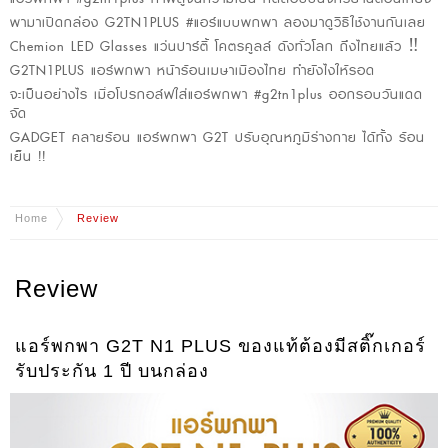
พามาเปิดกล่อง G2TN1PLUS #แอร์แบบพกพา ลองมาดูวิธีใช้งานกันเลย
Chemion LED Glasses แว่นปาร์ตี้ โคตรคูลล์ ดังทั่วโลก ถึงไทยแล้ว ‼️
G2TN1PLUS แอร์พกพา หน้าร้อนเมษาเมืองไทย ทำยังไงให้รอด
จะเป็นอย่างไร เมื่อโปรกอล์ฟใส่แอร์พกพา #g2tn1plus ออกรอบวันแดด
จัด
GADGET คลายร้อน แอร์พกพา G2T ปรับอุณหภูมิร่างกาย ได้ทั้ง ร้อน
เย็น !!
Home
Review
Review
แอร์พกพา G2T N1 PLUS ของแท้ต้องมีสติ๊กเกอร์
รับประกัน 1 ปี บนกล่อง