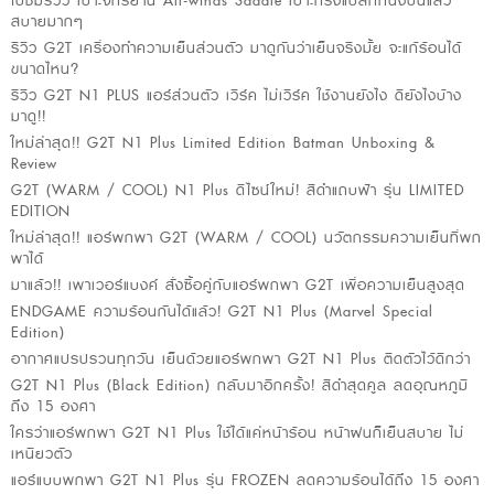
ไปชมรีวิว เบาะจักรยาน All-winds Saddle เบาะทรงแปลกที่นั่งปั่นแล้ว
สบายมากๆ
รีวิว G2T เครื่องทำความเย็นส่วนตัว มาดูกันว่าเย็นจริงมั้ย จะแก้ร้อนได้
ขนาดไหน?
รีวิว G2T N1 PLUS แอร์ส่วนตัว เวิร์ค ไม่เวิร์ค ใช้งานยังไง ดียังไงบ้าง
มาดู!!
ใหม่ล่าสุด!! G2T N1 Plus Limited Edition Batman Unboxing &
Review
G2T (WARM / COOL) N1 Plus ดีไซน์ใหม่! สีดำแถบฟ้า รุ่น LIMITED
EDITION
ใหม่ล่าสุด!! แอร์พกพา G2T (WARM / COOL) นวัตกรรมความเย็นที่พก
พาได้
มาแล้ว!! เพาเวอร์แบงค์ สั่งซื้อคู่กับแอร์พกพา G2T เพื่อความเย็นสูงสุด
ENDGAME ความร้อนกันได้แล้ว! G2T N1 Plus (Marvel Special
Edition)
อากาศแปรปรวนทุกวัน เย็นด้วยแอร์พกพา G2T N1 Plus ติดตัวไว้ดีกว่า
G2T N1 Plus (Black Edition) กลับมาอีกครั้ง! สีดำสุดคูล ลดอุณหภูมิ
ถึง 15 องศา
ใครว่าแอร์พกพา G2T N1 Plus ใช้ได้แค่หน้าร้อน หน้าฝนก็เย็นสบาย ไม่
เหนียวตัว
แอร์แบบพกพา G2T N1 Plus รุ่น FROZEN ลดความร้อนได้ถึง 15 องศา