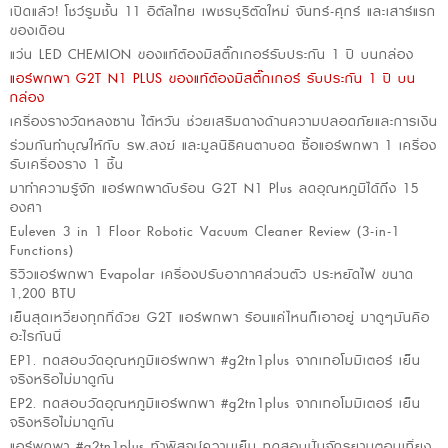
เปิดแล้ว! โชว์รูมชั้น 11 อิตัลไทย เพชรบุรีตัดใหม่ จันทร์-ศุกร์ และเสาร์แรก
ของเดือน
แว่น LED CHEMION ของแท้ต้องมีสติ๊กเกอร์รับประกัน 1 ปี บนกล่อง
แอร์พกพา G2T N1 PLUS ของแท้ต้องมีสติ๊กเกอร์ รับประกัน 1 ปี บน
กล่อง
เครื่องรางวัดหลงซาน ไต้หวัน ช่วยเสริมดางด้านความปลอดภัยและการเงิน
ร่วมกันทำบุญให้กับ รพ.สงฆ์ และมูลนิธิคนตาบอด ซื้อแอร์พกพา 1 เครื่อง
รับเครื่องราง 1 ชิ้น
มาทำความรู้จัก แอร์พกพาดับร้อน G2T N1 Plus ลดอุณหภูมิได้ถึง 15
องศา
Euleven 3 in 1 Floor Robotic Vacuum Cleaner Review (3-in-1
Functions)
รีวิวแอร์พกพา Evapolar เครื่องปรับอากาศส่วนตัว ประหยัดไฟ ขนาด
1,200 BTU
เย็นสุดเหวี่ยงทุกที่ด้วย G2T แอร์พกพา ร้อนแค่ไหนก็เอาอยู่ มาดูๆมันคือ
อะไรกันนี่
EP1. ทดสอบวัดอุณหภูมิแอร์พกพา #g2tn1plus จากเทอโมมิเตอร์ เย็น
จริงหรือไม่มาดูกัน
EP2. ทดสอบวัดอุณหภูมิแอร์พกพา #g2tn1plus จากเทอโมมิเตอร์ เย็น
จริงหรือไม่มาดูกัน
แอร์พกพา #g2tn1plus ท้าพิสูจน์ความเย็น ทดสอบปั่นจักรยานตอนเที่ยง