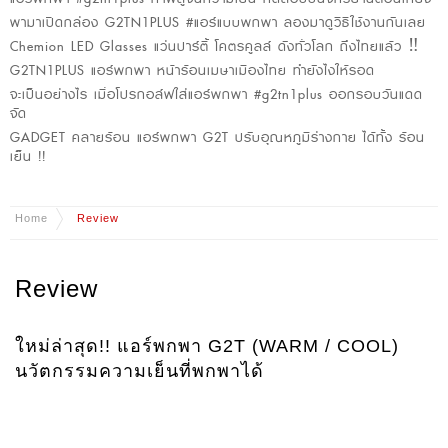
พามาเปิดกล่อง G2TN1PLUS #แอร์แบบพกพา ลองมาดูวิธีใช้งานกันเลย
Chemion LED Glasses แว่นปาร์ตี้ โคตรคูลล์ ดังทั่วโลก ถึงไทยแล้ว ‼️
G2TN1PLUS แอร์พกพา หน้าร้อนเมษาเมืองไทย ทำยังไงให้รอด
จะเป็นอย่างไร เมื่อโปรกอล์ฟใส่แอร์พกพา #g2tn1plus ออกรอบวันแดด
จัด
GADGET คลายร้อน แอร์พกพา G2T ปรับอุณหภูมิร่างกาย ได้ทั้ง ร้อน
เย็น !!
Home
Review
Review
ใหม่ล่าสุด!! แอร์พกพา G2T (WARM / COOL)
นวัตกรรมความเย็นที่พกพาได้