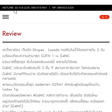
HOTLINE: 02-716-1135, 080-5747667 | HP: 089-615-2226
0
Review
เอาใจขาช้อป เว็ปดัง Shopee , Lazada กดสั่งวันนี้ได้ของภายใน 2 วัน
เปรียบเทียบความสามารถ G2TN 1 vs G4NC
แว่นปาร์ตี้สุดคูล รับโปรลดซัมเมอร์นี้ พลาดไม่ได้เลย
G4NC ปรับระดับพัดลมได้ 3 ขั้น ที่ สยามทากาชิมาย่า ไอคอนสยาม
G4NC มีขายที่ไหนบ้าง มันดีอย่างไรน๊า เมื่อเอาไปใช้กับกิจกรรมเอ้าท์ดอร์
กลางแจ้ง
พาชมนวัตกรรมล้ำสุด แอร์พกพา G2TN1 สำหรับผู้หญิงยุคใหม่กับ
Ladies Tip
เปิดกล่องแอร์พกพา #G4NC หลักการทำงาน เย็นยังไง ดีจริงไหม
อยู่เมืองไทยยังไงไม่ให้ร้อน ตามมาดูเกทเจตล้ำ เพื่อคนขี้ร้อน เหงื่อออก
ง่าย! [G4NC]