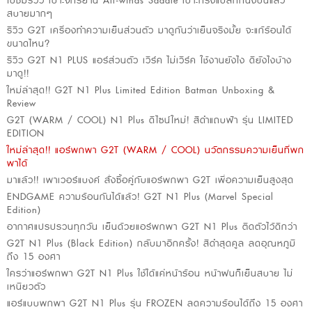
ไปชมรีวิว เบาะจักรยาน All-winds Saddle เบาะทรงแปลกที่นั่งปั่นแล้ว
สบายมากๆ
รีวิว G2T เครื่องทำความเย็นส่วนตัว มาดูกันว่าเย็นจริงมั้ย จะแก้ร้อนได้
ขนาดไหน?
รีวิว G2T N1 PLUS แอร์ส่วนตัว เวิร์ค ไม่เวิร์ค ใช้งานยังไง ดียังไงบ้าง
มาดู!!
ใหม่ล่าสุด!! G2T N1 Plus Limited Edition Batman Unboxing &
Review
G2T (WARM / COOL) N1 Plus ดีไซน์ใหม่! สีดำแถบฟ้า รุ่น LIMITED
EDITION
ใหม่ล่าสุด!! แอร์พกพา G2T (WARM / COOL) นวัตกรรมความเย็นที่พก
พาได้
มาแล้ว!! เพาเวอร์แบงค์ สั่งซื้อคู่กับแอร์พกพา G2T เพื่อความเย็นสูงสุด
ENDGAME ความร้อนกันได้แล้ว! G2T N1 Plus (Marvel Special
Edition)
อากาศแปรปรวนทุกวัน เย็นด้วยแอร์พกพา G2T N1 Plus ติดตัวไว้ดีกว่า
G2T N1 Plus (Black Edition) กลับมาอีกครั้ง! สีดำสุดคูล ลดอุณหภูมิ
ถึง 15 องศา
ใครว่าแอร์พกพา G2T N1 Plus ใช้ได้แค่หน้าร้อน หน้าฝนก็เย็นสบาย ไม่
เหนียวตัว
แอร์แบบพกพา G2T N1 Plus รุ่น FROZEN ลดความร้อนได้ถึง 15 องศา