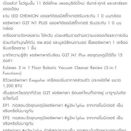
เปิดแล้ว! โชว์รูมชั้น 11 อิตัลไทย เพชรบุรีตัดใหม่ จันทร์-ศุกร์ และเสาร์แรก
ของเดือน
แว่น LED CHEMION ของแท้ต้องมีสติ๊กเกอร์รับประกัน 1 ปี บนกล่อง
แอร์พกพา G2T N1 PLUS ของแท้ต้องมีสติ๊กเกอร์ รับประกัน 1 ปี บน
กล่อง
เครื่องรางวัดหลงซาน ไต้หวัน ช่วยเสริมดางด้านความปลอดภัยและการเงิน
ร่วมกันทำบุญให้กับ รพ.สงฆ์ และมูลนิธิคนตาบอด ซื้อแอร์พกพา 1 เครื่อง
รับเครื่องราง 1 ชิ้น
มาทำความรู้จัก แอร์พกพาดับร้อน G2T N1 Plus ลดอุณหภูมิได้ถึง 15
องศา
Euleven 3 in 1 Floor Robotic Vacuum Cleaner Review (3-in-1
Functions)
รีวิวแอร์พกพา Evapolar เครื่องปรับอากาศส่วนตัว ประหยัดไฟ ขนาด
1,200 BTU
เย็นสุดเหวี่ยงทุกที่ด้วย G2T แอร์พกพา ร้อนแค่ไหนก็เอาอยู่ มาดูๆมันคือ
อะไรกันนี่
EP1. ทดสอบวัดอุณหภูมิแอร์พกพา #g2tn1plus จากเทอโมมิเตอร์ เย็น
จริงหรือไม่มาดูกัน
EP2. ทดสอบวัดอุณหภูมิแอร์พกพา #g2tn1plus จากเทอโมมิเตอร์ เย็น
จริงหรือไม่มาดูกัน
แอร์พกพา #g2tn1plus ท้าพิสูจน์ความเย็น ทดสอบปั่นจักรยานตอนเที่ยง