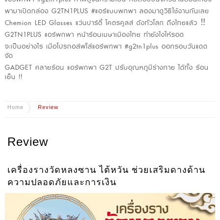
พามาเปิดกล่อง G2TN1PLUS #แอร์แบบพกพา ลองมาดูวิธีใช้งานกันเลย
Chemion LED Glasses แว่นปาร์ตี้ โคตรคูลล์ ดังทั่วโลก ถึงไทยแล้ว ‼️
G2TN1PLUS แอร์พกพา หน้าร้อนเมษาเมืองไทย ทำยังไงให้รอด
จะเป็นอย่างไร เมื่อโปรกอล์ฟใส่แอร์พกพา #g2tn1plus ออกรอบวันแดด
จัด
GADGET คลายร้อน แอร์พกพา G2T ปรับอุณหภูมิร่างกาย ได้ทั้ง ร้อน
เย็น !!
Home
Review
Review
เครื่องรางวัดหลงซาน ไต้หวัน ช่วยเสริมดางด้าน
ความปลอดภัยและการเงิน