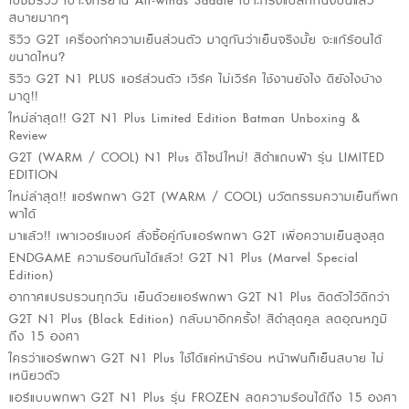
ไปชมรีวิว เบาะจักรยาน All-winds Saddle เบาะทรงแปลกที่นั่งปั่นแล้ว
สบายมากๆ
รีวิว G2T เครื่องทำความเย็นส่วนตัว มาดูกันว่าเย็นจริงมั้ย จะแก้ร้อนได้
ขนาดไหน?
รีวิว G2T N1 PLUS แอร์ส่วนตัว เวิร์ค ไม่เวิร์ค ใช้งานยังไง ดียังไงบ้าง
มาดู!!
ใหม่ล่าสุด!! G2T N1 Plus Limited Edition Batman Unboxing &
Review
G2T (WARM / COOL) N1 Plus ดีไซน์ใหม่! สีดำแถบฟ้า รุ่น LIMITED
EDITION
ใหม่ล่าสุด!! แอร์พกพา G2T (WARM / COOL) นวัตกรรมความเย็นที่พก
พาได้
มาแล้ว!! เพาเวอร์แบงค์ สั่งซื้อคู่กับแอร์พกพา G2T เพื่อความเย็นสูงสุด
ENDGAME ความร้อนกันได้แล้ว! G2T N1 Plus (Marvel Special
Edition)
อากาศแปรปรวนทุกวัน เย็นด้วยแอร์พกพา G2T N1 Plus ติดตัวไว้ดีกว่า
G2T N1 Plus (Black Edition) กลับมาอีกครั้ง! สีดำสุดคูล ลดอุณหภูมิ
ถึง 15 องศา
ใครว่าแอร์พกพา G2T N1 Plus ใช้ได้แค่หน้าร้อน หน้าฝนก็เย็นสบาย ไม่
เหนียวตัว
แอร์แบบพกพา G2T N1 Plus รุ่น FROZEN ลดความร้อนได้ถึง 15 องศา