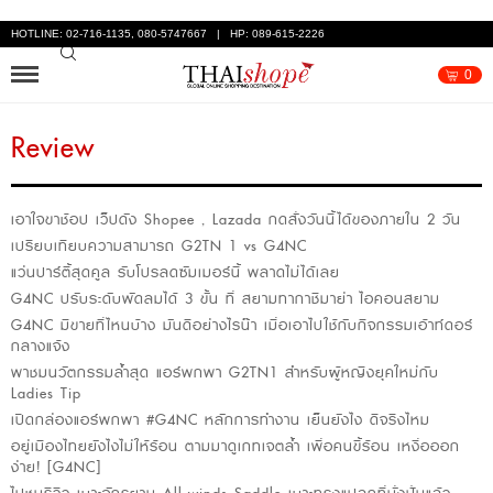
HOTLINE: 02-716-1135, 080-5747667 | HP: 089-615-2226
0
Review
เอาใจขาช้อป เว็ปดัง Shopee , Lazada กดสั่งวันนี้ได้ของภายใน 2 วัน
เปรียบเทียบความสามารถ G2TN 1 vs G4NC
แว่นปาร์ตี้สุดคูล รับโปรลดซัมเมอร์นี้ พลาดไม่ได้เลย
G4NC ปรับระดับพัดลมได้ 3 ขั้น ที่ สยามทากาชิมาย่า ไอคอนสยาม
G4NC มีขายที่ไหนบ้าง มันดีอย่างไรน๊า เมื่อเอาไปใช้กับกิจกรรมเอ้าท์ดอร์
กลางแจ้ง
พาชมนวัตกรรมล้ำสุด แอร์พกพา G2TN1 สำหรับผู้หญิงยุคใหม่กับ
Ladies Tip
เปิดกล่องแอร์พกพา #G4NC หลักการทำงาน เย็นยังไง ดีจริงไหม
อยู่เมืองไทยยังไงไม่ให้ร้อน ตามมาดูเกทเจตล้ำ เพื่อคนขี้ร้อน เหงื่อออก
ง่าย! [G4NC]