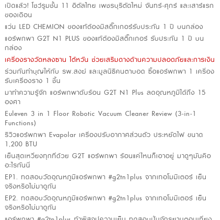
เปิดแล้ว! โชว์รูมชั้น 11 อิตัลไทย เพชรบุรีตัดใหม่ จันทร์-ศุกร์ และเสาร์แรก
ของเดือน
แว่น LED CHEMION ของแท้ต้องมีสติ๊กเกอร์รับประกัน 1 ปี บนกล่อง
แอร์พกพา G2T N1 PLUS ของแท้ต้องมีสติ๊กเกอร์ รับประกัน 1 ปี บน
กล่อง
เครื่องรางวัดหลงซาน ไต้หวัน ช่วยเสริมดางด้านความปลอดภัยและการเงิน
ร่วมกันทำบุญให้กับ รพ.สงฆ์ และมูลนิธิคนตาบอด ซื้อแอร์พกพา 1 เครื่อง
รับเครื่องราง 1 ชิ้น
มาทำความรู้จัก แอร์พกพาดับร้อน G2T N1 Plus ลดอุณหภูมิได้ถึง 15
องศา
Euleven 3 in 1 Floor Robotic Vacuum Cleaner Review (3-in-1
Functions)
รีวิวแอร์พกพา Evapolar เครื่องปรับอากาศส่วนตัว ประหยัดไฟ ขนาด
1,200 BTU
เย็นสุดเหวี่ยงทุกที่ด้วย G2T แอร์พกพา ร้อนแค่ไหนก็เอาอยู่ มาดูๆมันคือ
อะไรกันนี่
EP1. ทดสอบวัดอุณหภูมิแอร์พกพา #g2tn1plus จากเทอโมมิเตอร์ เย็น
จริงหรือไม่มาดูกัน
EP2. ทดสอบวัดอุณหภูมิแอร์พกพา #g2tn1plus จากเทอโมมิเตอร์ เย็น
จริงหรือไม่มาดูกัน
แอร์พกพา #g2tn1plus ท้าพิสูจน์ความเย็น ทดสอบปั่นจักรยานตอนเที่ยง