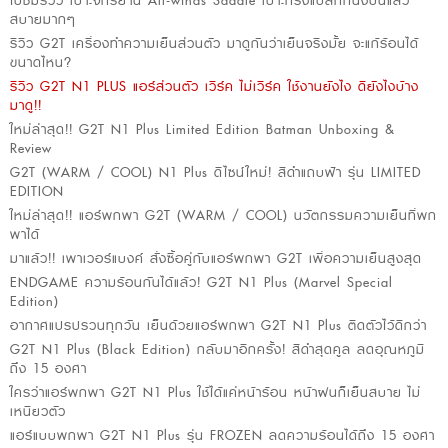
ไปชมรีวิว เบาะจักรยาน All-winds Saddle เบาะทรงแปลกที่นั่งปั่นแล้ว
สบายมากๆ
รีวิว G2T เครื่องทำความเย็นส่วนตัว มาดูกันว่าเย็นจริงมั้ย จะแก้ร้อนได้
ขนาดไหน?
รีวิว G2T N1 PLUS แอร์ส่วนตัว เวิร์ค ไม่เวิร์ค ใช้งานยังไง ดียังไงบ้าง
มาดู!!
ใหม่ล่าสุด!! G2T N1 Plus Limited Edition Batman Unboxing &
Review
G2T (WARM / COOL) N1 Plus ดีไซน์ใหม่! สีดำแถบฟ้า รุ่น LIMITED
EDITION
ใหม่ล่าสุด!! แอร์พกพา G2T (WARM / COOL) นวัตกรรมความเย็นที่พก
พาได้
มาแล้ว!! เพาเวอร์แบงค์ สั่งซื้อคู่กับแอร์พกพา G2T เพื่อความเย็นสูงสุด
ENDGAME ความร้อนกันได้แล้ว! G2T N1 Plus (Marvel Special
Edition)
อากาศแปรปรวนทุกวัน เย็นด้วยแอร์พกพา G2T N1 Plus ติดตัวไว้ดีกว่า
G2T N1 Plus (Black Edition) กลับมาอีกครั้ง! สีดำสุดคูล ลดอุณหภูมิ
ถึง 15 องศา
ใครว่าแอร์พกพา G2T N1 Plus ใช้ได้แค่หน้าร้อน หน้าฝนก็เย็นสบาย ไม่
เหนียวตัว
แอร์แบบพกพา G2T N1 Plus รุ่น FROZEN ลดความร้อนได้ถึง 15 องศา