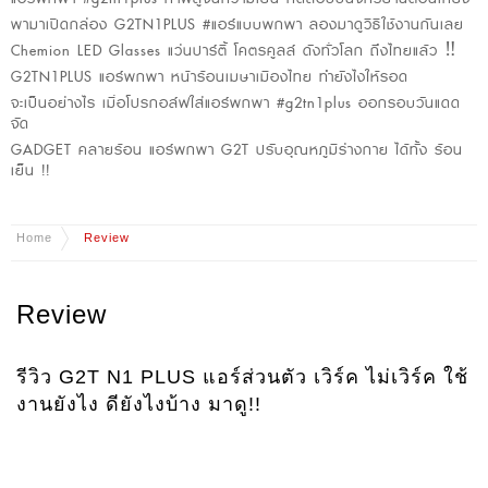
พามาเปิดกล่อง G2TN1PLUS #แอร์แบบพกพา ลองมาดูวิธีใช้งานกันเลย
Chemion LED Glasses แว่นปาร์ตี้ โคตรคูลล์ ดังทั่วโลก ถึงไทยแล้ว ‼️
G2TN1PLUS แอร์พกพา หน้าร้อนเมษาเมืองไทย ทำยังไงให้รอด
จะเป็นอย่างไร เมื่อโปรกอล์ฟใส่แอร์พกพา #g2tn1plus ออกรอบวันแดด
จัด
GADGET คลายร้อน แอร์พกพา G2T ปรับอุณหภูมิร่างกาย ได้ทั้ง ร้อน
เย็น !!
Home
Review
Review
รีวิว G2T N1 PLUS แอร์ส่วนตัว เวิร์ค ไม่เวิร์ค ใช้
งานยังไง ดียังไงบ้าง มาดู!!