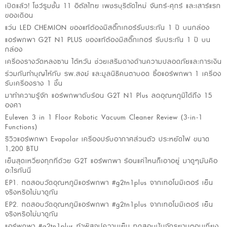
เปิดแล้ว! โชว์รูมชั้น 11 อิตัลไทย เพชรบุรีตัดใหม่ จันทร์-ศุกร์ และเสาร์แรก
ของเดือน
แว่น LED CHEMION ของแท้ต้องมีสติ๊กเกอร์รับประกัน 1 ปี บนกล่อง
แอร์พกพา G2T N1 PLUS ของแท้ต้องมีสติ๊กเกอร์ รับประกัน 1 ปี บน
กล่อง
เครื่องรางวัดหลงซาน ไต้หวัน ช่วยเสริมดางด้านความปลอดภัยและการเงิน
ร่วมกันทำบุญให้กับ รพ.สงฆ์ และมูลนิธิคนตาบอด ซื้อแอร์พกพา 1 เครื่อง
รับเครื่องราง 1 ชิ้น
มาทำความรู้จัก แอร์พกพาดับร้อน G2T N1 Plus ลดอุณหภูมิได้ถึง 15
องศา
Euleven 3 in 1 Floor Robotic Vacuum Cleaner Review (3-in-1
Functions)
รีวิวแอร์พกพา Evapolar เครื่องปรับอากาศส่วนตัว ประหยัดไฟ ขนาด
1,200 BTU
เย็นสุดเหวี่ยงทุกที่ด้วย G2T แอร์พกพา ร้อนแค่ไหนก็เอาอยู่ มาดูๆมันคือ
อะไรกันนี่
EP1. ทดสอบวัดอุณหภูมิแอร์พกพา #g2tn1plus จากเทอโมมิเตอร์ เย็น
จริงหรือไม่มาดูกัน
EP2. ทดสอบวัดอุณหภูมิแอร์พกพา #g2tn1plus จากเทอโมมิเตอร์ เย็น
จริงหรือไม่มาดูกัน
แอร์พกพา #g2tn1plus ท้าพิสูจน์ความเย็น ทดสอบปั่นจักรยานตอนเที่ยง