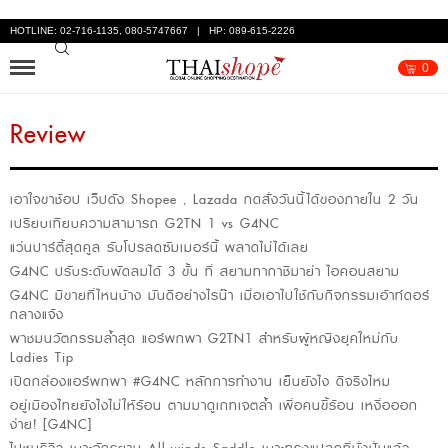
HOTLINE: 02-716-1135, 080-5747667 | HP: 089-615-2226
0
Review
เอาใจขาช้อป เว็ปดัง Shopee , Lazada กดสั่งวันนี้ได้ของภายใน 2 วัน
เปรียบเทียบความสามารถ G2TN 1 vs G4NC
แว่นปาร์ตี้สุดคูล รับโปรลดซัมเมอร์นี้ พลาดไม่ได้เลย
G4NC ปรับระดับพัดลมได้ 3 ขั้น ที่ สยามทากาชิมาย่า ไอคอนสยาม
G4NC มีขายที่ไหนบ้าง มันดีอย่างไรน๊า เมื่อเอาไปใช้กับกิจกรรมเอ้าท์ดอร์
กลางแจ้ง
พาชมนวัตกรรมล้ำสุด แอร์พกพา G2TN1 สำหรับผู้หญิงยุคใหม่กับ
Ladies Tip
เปิดกล่องแอร์พกพา #G4NC หลักการทำงาน เย็นยังไง ดีจริงไหม
อยู่เมืองไทยยังไงไม่ให้ร้อน ตามมาดูเกทเจตล้ำ เพื่อคนขี้ร้อน เหงื่อออก
ง่าย! [G4NC]