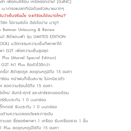
ตล้ำ เพื่อคนขี้ร้อน เหงื่อออกง่าย! [G4NC]
 เบาะทรงแปลกที่นั่งปั่นแล้วสบายมากๆ
ันว่าเย็นจริงมั้ย จะแก้ร้อนได้ขนาดไหน?
ิร์ค ใช้งานยังไง ดียังไงบ้าง มาดู!!
tion Batman Unboxing & Review
! สีดำแถบฟ้า รุ่น LIMITED EDITION
OOL) นวัตกรรมความเย็นที่พกพาได้
พกพา G2T เพื่อความเย็นสูงสุด
Plus (Marvel Special Edition)
2T N1 Plus ติดตัวไว้ดีกว่า
รั้ง! สีดำสุดคูล ลดอุณหภูมิถึง 15 องศา
้าร้อน หน้าฝนก็เย็นสบาย ไม่เหนียวตัว
N ลดความร้อนได้ถึง 15 องศา
ีตัดใหม่ จันทร์-ศุกร์ และเสาร์แรกของเดือน
ร์รับประกัน 1 ปี บนกล่อง
๊กเกอร์ รับประกัน 1 ปี บนกล่อง
ดางด้านความปลอดภัยและการเงิน
ตาบอด ซื้อแอร์พกพา 1 เครื่อง รับเครื่องราง 1 ชิ้น
1 Plus ลดอุณหภูมิได้ถึง 15 องศา