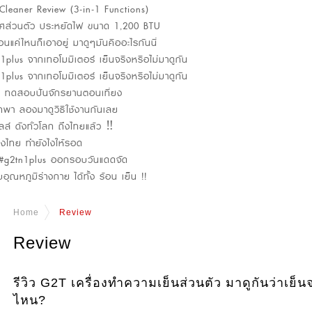
Cleaner Review (3-in-1 Functions)
กาศส่วนตัว ประหยัดไฟ ขนาด 1,200 BTU
นแค่ไหนก็เอาอยู่ มาดูๆมันคืออะไรกันนี่
lus จากเทอโมมิเตอร์ เย็นจริงหรือไม่มาดูกัน
lus จากเทอโมมิเตอร์ เย็นจริงหรือไม่มาดูกัน
น ทดสอบปั่นจักรยานตอนเที่ยง
า ลองมาดูวิธีใช้งานกันเลย
ล์ ดังทั่วโลก ถึงไทยแล้ว ‼️
งไทย ทำยังไงให้รอด
า #g2tn1plus ออกรอบวันแดดจัด
ภูมิร่างกาย ได้ทั้ง ร้อน เย็น !!
Home
Review
Review
รีวิว G2T เครื่องทำความเย็นส่วนตัว มาดูกันว่าเย็น
ไหน?