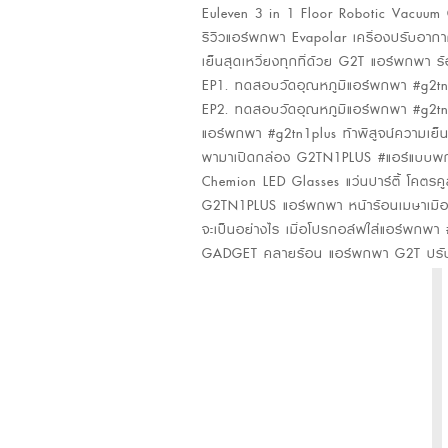
Euleven 3 in 1 Floor Robotic Vacuum 
รีวิวแอร์พกพา Evapolar เครื่องปรับอา
เย็นสุดเหวี่ยงทุกที่ด้วย G2T แอร์พกพา ร้อ
EP1. ทดสอบวัดอุณหภูมิแอร์พกพา #g2tn1p
EP2. ทดสอบวัดอุณหภูมิแอร์พกพา #g2tn1p
แอร์พกพา #g2tn1plus ท้าพิสูจน์ความเย็
พามาเปิดกล่อง G2TN1PLUS #แอร์แบบพกพ
Chemion LED Glasses แว่นปาร์ตี้ โคตรคูล
G2TN1PLUS แอร์พกพา หน้าร้อนเมษาเมือ
จะเป็นอย่างไร เมื่อโปรกอล์ฟใส่แอร์พกพ
GADGET คลายร้อน แอร์พกพา G2T ปรับอุณห