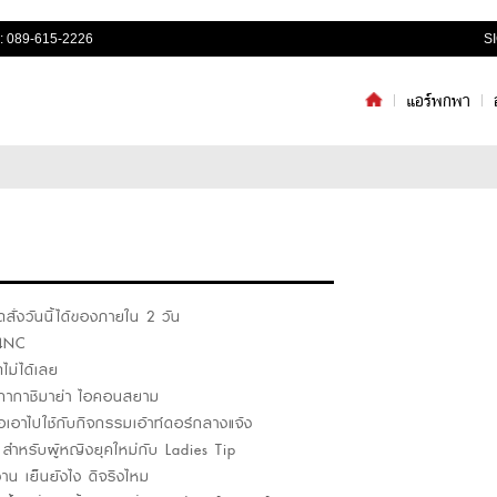
: 089-615-2226
S
แอร์พกพา
ั่งวันนี้ได้ของภายใน 2 วัน
G4NC
ดไม่ได้เลย
มทากาชิมาย่า ไอคอนสยาม
่อเอาไปใช้กับกิจกรรมเอ้าท์ดอร์กลางแจ้ง
หรับผู้หญิงยุคใหม่กับ Ladies Tip
 เย็นยังไง ดีจริงไหม