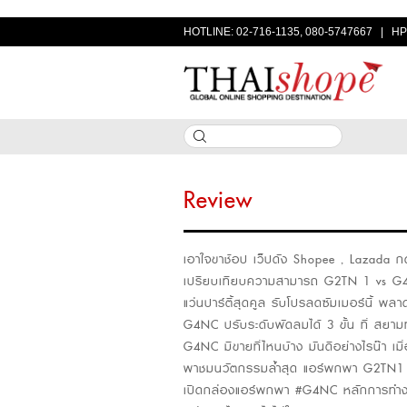
HOTLINE: 02-716-1135, 080-5747667 | HP
Review
เอาใจขาช้อป เว็ปดัง Shopee , Lazada กดส
เปรียบเทียบความสามารถ G2TN 1 vs 
แว่นปาร์ตี้สุดคูล รับโปรลดซัมเมอร์นี้ พลา
G4NC ปรับระดับพัดลมได้ 3 ขั้น ที่ สยา
G4NC มีขายที่ไหนบ้าง มันดีอย่างไรน๊า เมื
พาชมนวัตกรรมล้ำสุด แอร์พกพา G2TN1 สำ
เปิดกล่องแอร์พกพา #G4NC หลักการทำงาน