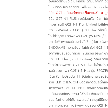
อยู่เมืองไทยยังไงไม่ให้ร้อน ตามมาดูเกทเจ
ไปชมรีวิว เบาะจักรยาน All-winds Saddle
รีวิว G2T เครื่องทำความเย็นส่วนตัว มาดูก
รีวิว G2T N1 PLUS แอร์ส่วนตัว เวิร์ค ไม่เว
ใหม่ล่าสุด!! G2T N1 Plus Limited Edi
G2T (WARM / COOL) N1 Plus ดีไซน์ใหม่
ใหม่ล่าสุด!! แอร์พกพา G2T (WARM / C
มาแล้ว!! เพาเวอร์แบงค์ สั่งซื้อคู่กับแอร์
ENDGAME ความร้อนกันได้แล้ว! G2T N1 
อากาศแปรปรวนทุกวัน เย็นด้วยแอร์พกพา G
G2T N1 Plus (Black Edition) กลับมาอีกค
ใครว่าแอร์พกพา G2T N1 Plus ใช้ได้แค่หน
แอร์แบบพกพา G2T N1 Plus รุ่น FROZE
เปิดแล้ว! โชว์รูมชั้น 11 อิตัลไทย เพชรบุร
แว่น LED CHEMION ของแท้ต้องมีสติ๊กเกอ
แอร์พกพา G2T N1 PLUS ของแท้ต้องมีสติ
เครื่องรางวัดหลงซาน ไต้หวัน ช่วยเสริม
ร่วมกันทำบุญให้กับ รพ.สงฆ์ และมูลนิธิคน
มาทำความรู้จัก แอร์พกพาดับร้อน G2T N