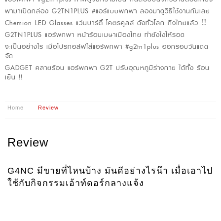
พามาเปิดกล่อง G2TN1PLUS #แอร์แบบพกพา ลองมาดูวิธีใช้งานกันเลย
Chemion LED Glasses แว่นปาร์ตี้ โคตรคูลล์ ดังทั่วโลก ถึงไทยแล้ว ‼️
G2TN1PLUS แอร์พกพา หน้าร้อนเมษาเมืองไทย ทำยังไงให้รอด
จะเป็นอย่างไร เมื่อโปรกอล์ฟใส่แอร์พกพา #g2tn1plus ออกรอบวันแดด
จัด
GADGET คลายร้อน แอร์พกพา G2T ปรับอุณหภูมิร่างกาย ได้ทั้ง ร้อน
เย็น !!
Home
Review
Review
G4NC มีขายที่ไหนบ้าง มันดีอย่างไรน๊า เมื่อเอาไป
ใช้กับกิจกรรมเอ้าท์ดอร์กลางแจ้ง