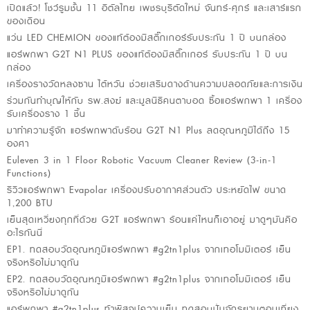
เปิดแล้ว! โชว์รูมชั้น 11 อิตัลไทย เพชรบุรีตัดใหม่ จันทร์-ศุกร์ และเสาร์แรก
ของเดือน
แว่น LED CHEMION ของแท้ต้องมีสติ๊กเกอร์รับประกัน 1 ปี บนกล่อง
แอร์พกพา G2T N1 PLUS ของแท้ต้องมีสติ๊กเกอร์ รับประกัน 1 ปี บน
กล่อง
เครื่องรางวัดหลงซาน ไต้หวัน ช่วยเสริมดางด้านความปลอดภัยและการเงิน
ร่วมกันทำบุญให้กับ รพ.สงฆ์ และมูลนิธิคนตาบอด ซื้อแอร์พกพา 1 เครื่อง
รับเครื่องราง 1 ชิ้น
มาทำความรู้จัก แอร์พกพาดับร้อน G2T N1 Plus ลดอุณหภูมิได้ถึง 15
องศา
Euleven 3 in 1 Floor Robotic Vacuum Cleaner Review (3-in-1
Functions)
รีวิวแอร์พกพา Evapolar เครื่องปรับอากาศส่วนตัว ประหยัดไฟ ขนาด
1,200 BTU
เย็นสุดเหวี่ยงทุกที่ด้วย G2T แอร์พกพา ร้อนแค่ไหนก็เอาอยู่ มาดูๆมันคือ
อะไรกันนี่
EP1. ทดสอบวัดอุณหภูมิแอร์พกพา #g2tn1plus จากเทอโมมิเตอร์ เย็น
จริงหรือไม่มาดูกัน
EP2. ทดสอบวัดอุณหภูมิแอร์พกพา #g2tn1plus จากเทอโมมิเตอร์ เย็น
จริงหรือไม่มาดูกัน
แอร์พกพา #g2tn1plus ท้าพิสูจน์ความเย็น ทดสอบปั่นจักรยานตอนเที่ยง