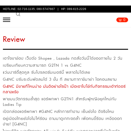
HOTLINE: 02-716-1135, 080-5747667 | HP: 089-615-2226
0
Review
เอาใจขาช้อป เว็ปดัง Shopee , Lazada กดสั่งวันนี้ได้ของภายใน 2 วัน
เปรียบเทียบความสามารถ G2TN 1 vs G4NC
แว่นปาร์ตี้สุดคูล รับโปรลดซัมเมอร์นี้ พลาดไม่ได้เลย
G4NC ปรับระดับพัดลมได้ 3 ขั้น ที่ สยามทากาชิมาย่า ไอคอนสยาม
G4NC มีขายที่ไหนบ้าง มันดีอย่างไรน๊า เมื่อเอาไปใช้กับกิจกรรมเอ้าท์ดอร์
กลางแจ้ง
พาชมนวัตกรรมล้ำสุด แอร์พกพา G2TN1 สำหรับผู้หญิงยุคใหม่กับ
Ladies Tip
เปิดกล่องแอร์พกพา #G4NC หลักการทำงาน เย็นยังไง ดีจริงไหม
อยู่เมืองไทยยังไงไม่ให้ร้อน ตามมาดูเกทเจตล้ำ เพื่อคนขี้ร้อน เหงื่อออก
ง่าย! [G4NC]