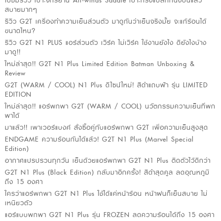
ไปชมรีวิว เบาะจักรยาน All-winds Saddle เบาะทรงแปลกที่นั่งปั่นแล้ว
สบายมากๆ
รีวิว G2T เครื่องทำความเย็นส่วนตัว มาดูกันว่าเย็นจริงมั้ย จะแก้ร้อนได้
ขนาดไหน?
รีวิว G2T N1 PLUS แอร์ส่วนตัว เวิร์ค ไม่เวิร์ค ใช้งานยังไง ดียังไงบ้าง
มาดู!!
ใหม่ล่าสุด!! G2T N1 Plus Limited Edition Batman Unboxing &
Review
G2T (WARM / COOL) N1 Plus ดีไซน์ใหม่! สีดำแถบฟ้า รุ่น LIMITED
EDITION
ใหม่ล่าสุด!! แอร์พกพา G2T (WARM / COOL) นวัตกรรมความเย็นที่พก
พาได้
มาแล้ว!! เพาเวอร์แบงค์ สั่งซื้อคู่กับแอร์พกพา G2T เพื่อความเย็นสูงสุด
ENDGAME ความร้อนกันได้แล้ว! G2T N1 Plus (Marvel Special
Edition)
อากาศแปรปรวนทุกวัน เย็นด้วยแอร์พกพา G2T N1 Plus ติดตัวไว้ดีกว่า
G2T N1 Plus (Black Edition) กลับมาอีกครั้ง! สีดำสุดคูล ลดอุณหภูมิ
ถึง 15 องศา
ใครว่าแอร์พกพา G2T N1 Plus ใช้ได้แค่หน้าร้อน หน้าฝนก็เย็นสบาย ไม่
เหนียวตัว
แอร์แบบพกพา G2T N1 Plus รุ่น FROZEN ลดความร้อนได้ถึง 15 องศา